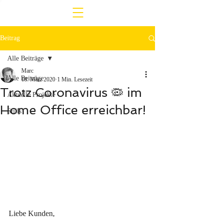
Beitrag
Alle Beiträge
Marc
Alle Beiträge
18. März 2020
1 Min. Lesezeit
Trotz Coronavirus 🦠 im
Aktuelle Projekte
Home Office erreichbar!
Stills
Liebe Kunden,